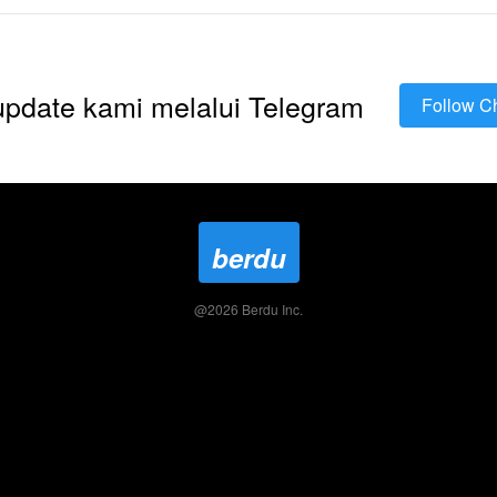
 update kami melalui Telegram
Follow C
`
berdu
@
2026
Berdu Inc.