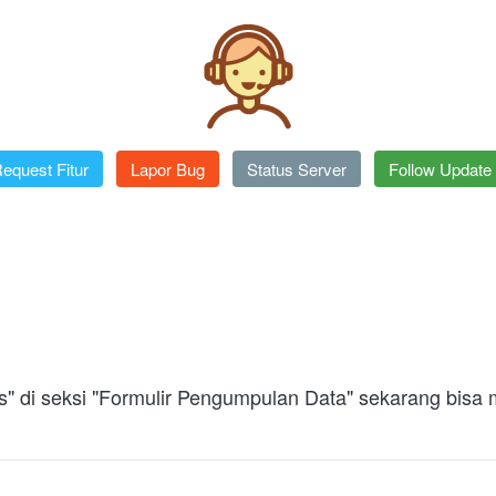
equest Fitur
`
Lapor Bug
`
Status Server
`
Follow Update
s" di seksi "Formulir Pengumpulan Data" sekarang bisa