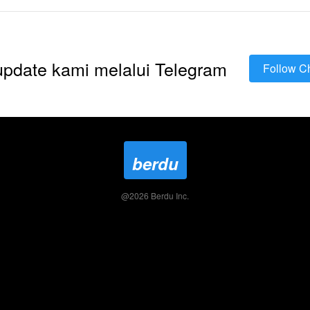
 update kami melalui Telegram
Follow C
`
berdu
@
2026
Berdu Inc.