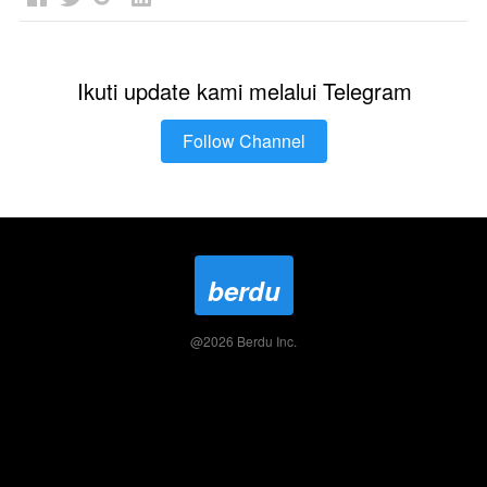
Ikuti update kami melalui Telegram
Follow Channel
`
berdu
@
2026
Berdu Inc.