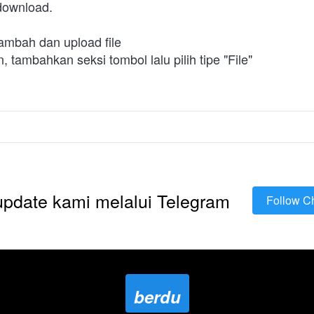
download.
k tambah dan upload file
n, tambahkan seksi tombol lalu pilih tipe "File"
 update kami melalui Telegram
Follow C
`
berdu