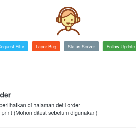
equest Fitur
`
Lapor Bug
`
Status Server
`
Follow Update
rder
perlihatkan di halaman detil order
s print (Mohon ditest sebelum digunakan)