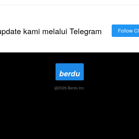
 update kami melalui Telegram
Follow C
`
berdu
@
2026
Berdu Inc.