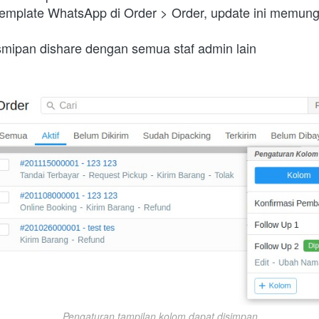
mplate WhatsApp di Order > Order, update ini memung
mipan dishare dengan semua staf admin lain
Pengaturan tampilan kolom dapat disimpan