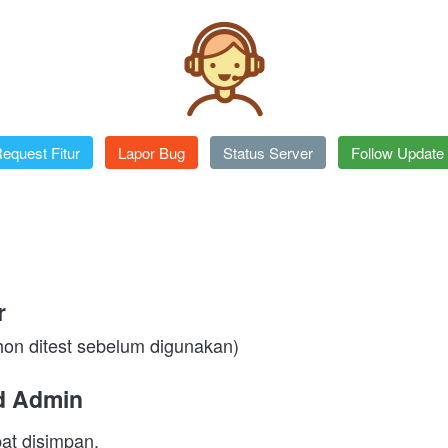
equest Fitur
`
Lapor Bug
`
Status Server
`
Follow Update
r
hon ditest sebelum digunakan)
d Admin
at disimpan.