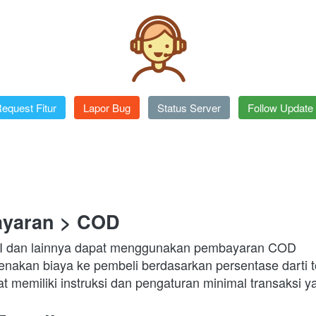
equest Fitur
`
Lapor Bug
`
Status Server
`
Follow Update
ayaran > COD
TIKI dan lainnya dapat menggunakan pembayaran COD
kan biaya ke pembeli berdasarkan persentase darti to
t memiliki instruksi dan pengaturan minimal transaksi 