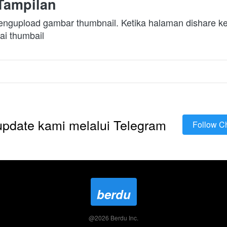
Tampilan
mengupload gambar thumbnail. Ketika halaman dishare k
ai thumbail
 update kami melalui Telegram
Follow C
`
berdu
@
2026
Berdu Inc.