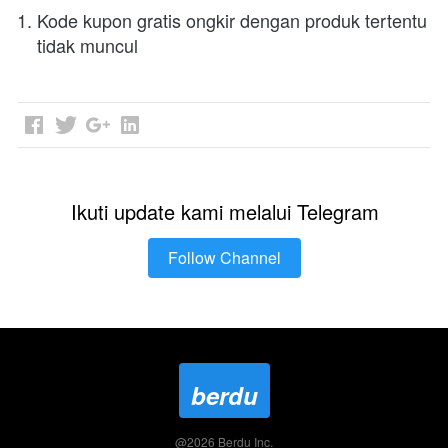
Kode kupon gratis ongkir dengan produk tertentu 
tidak muncul
Ikuti update kami melalui Telegram
Follow Channel
`
berdu
@
2026
Berdu Inc.