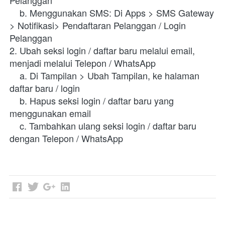
Pelanggan
    b. Menggunakan SMS: Di Apps > SMS Gateway 
> Notifikasi> Pendaftaran Pelanggan / Login 
Pelanggan
2. Ubah seksi login / daftar baru melalui email, 
menjadi melalui Telepon / WhatsApp 
    a. Di Tampilan > Ubah Tampilan, ke halaman 
daftar baru / login
    b. Hapus seksi login / daftar baru yang 
menggunakan email
    c. Tambahkan ulang seksi login / daftar baru 
dengan Telepon / WhatsApp