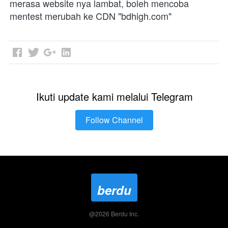
merasa website nya lambat, boleh mencoba 
mentest merubah ke CDN "bdhigh.com"
Ikuti update kami melalui Telegram
Follow Channel
`
berdu
@
2026
Berdu Inc.