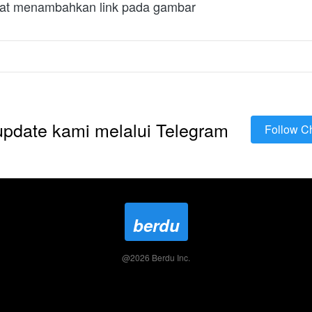
apat menambahkan link pada gambar
 update kami melalui Telegram
Follow C
`
berdu
@
2026
Berdu Inc.