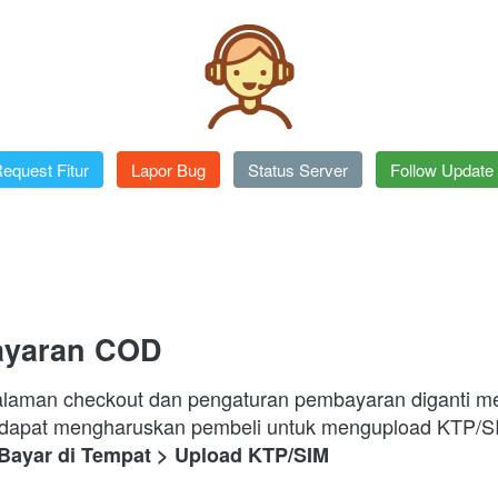
equest Fitur
`
Lapor Bug
`
Status Server
`
Follow Update
ayaran COD
halaman checkout dan pengaturan pembayaran diganti me
Bayar di Tempat > Upload KTP/SIM