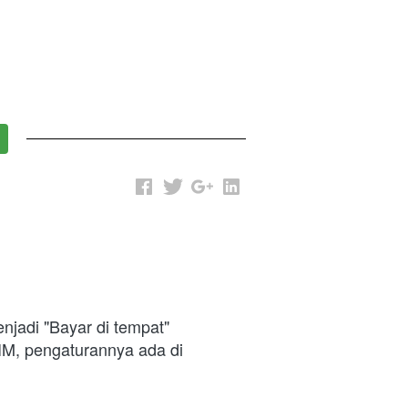
njadi "Bayar di tempat"
Pembayaran "Bayar di tempat" dapat mengharuskan pembeli untuk mengupload KTP/SIM, pengaturannya ada di 