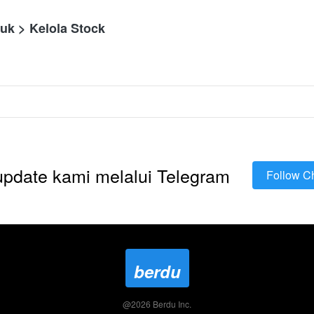
uk > Kelola Stock
 update kami melalui Telegram
Follow C
`
berdu
@
2026
Berdu Inc.