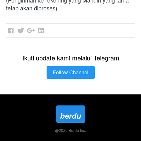
(Pengiriman ke rekening yang Mandiri yang lama 
tetap akan diproses)
Ikuti update kami melalui Telegram
Follow Channel
`
berdu
@
2026
Berdu Inc.