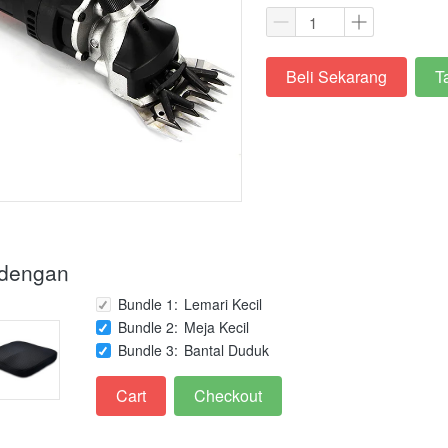
Beli Sekarang
T
`
`
 dengan
Bundle 1
:
Lemari Kecil
Bundle 2
:
Meja Kecil
Bundle 3
:
Bantal Duduk
Cart
Checkout
`
`