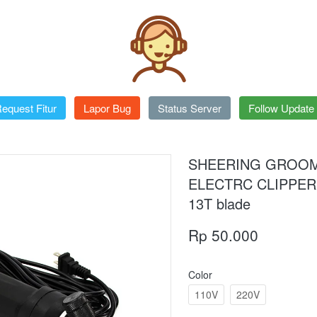
equest Fitur
`
Lapor Bug
`
Status Server
`
Follow Update
SHEERING GROO
ELECTRC CLIPPER
13T blade
Rp 50.000
Color
110V
220V